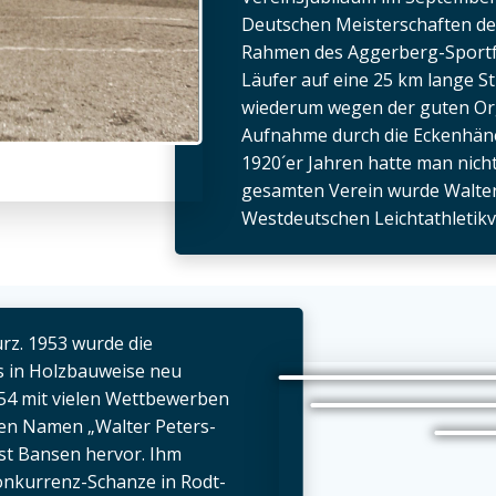
Deutschen Meisterschaften de
Rahmen des Aggerberg-Sportfe
Läufer auf eine 25 km lange S
wiederum wegen der guten Org
Aufnahme durch die Eckenhäner 
1920´er Jahren hatte man nichts
gesamten Verein wurde Walter
Westdeutschen Leichtathletikv
rz. 1953 wurde die
 in Holzbauweise neu
954 mit vielen Wettbewerben
 den Namen „Walter Peters-
rst Bansen hervor. Ihm
onkurrenz-Schanze in Rodt-