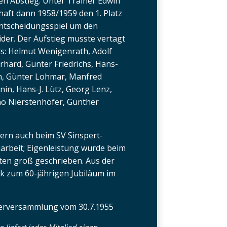
en Abstieg. Unter Trainer Edwin
haft dann 1958/1959 den 1. Platz
Entscheidungsspiel um den
ider. Der Aufstieg musste vertagt
s: Helmut Wenigenrath, Adolf
erhard, Günter Friedrichs, Hans-
n, Günter Lohmar, Manfred
in, Hans-J. Lütz, Georg Lenz,
rno Nierstenhöfer, Günther
ern auch beim SV Sinspert-
arbeit; Eigenleistung wurde beim
ten groß geschrieben. Aus der
k zum 60-jährigen Jubiläum im
:
derversammlung vom 30.7.1955