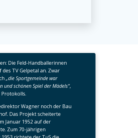
en: Die Feld-Handballerinnen
f des TV Gelpetal an. Zwar
och
„die Sportgemeinde war
en und schönen Spiel der Mädels“
,
 Protokolls.
direktor Wagner noch der Bau
of. Das Projekt scheiterte
 im Januar 1952 auf der
te. Zum 70-jährigen
1953 richtete der TuS die