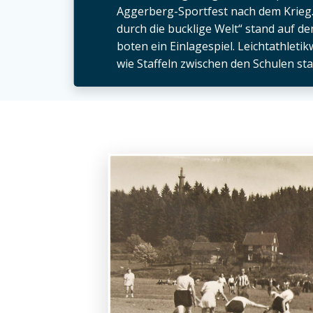
Aggerberg-Sportfest nach dem Krieg.
durch die bucklige Welt“ stand auf d
boten ein Einlagespiel. Leichtathlet
wie Staffeln zwischen den Schulen sta