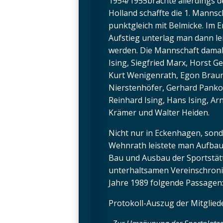
1954/1955brachte allerdings d
Holland schaffte die 1. Mannsc
punktgleich mit Belmicke. Im 
Aufstieg unterlag man dann le
werden. Die Mannschaft damal
Ising, Siegfried Marx, Horst G
Kurt Wenigenrath, Egon Brau
Nierstenhöfer, Gerhard Pankon
Reinhard Ising, Hans Ising, A
Krämer und Walter Heiden.
Nicht nur in Eckenhagen, sond
Wehnrath leistete man Aufbau
Bau und Ausbau der Sportstät
unterhaltsamen Vereinschroni
Jahre 1989 folgende Passagen
Protokoll-Auszug der Mitglie