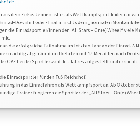
shof.de
n aus dem Zirkus kennen, ist es als Wettkampfsport leider nur we
 Einrad-Downhill oder -Trial in nichts dem „normalen Montainbik
gen die Einradsportler/innen der „All Stars – On(e) Wheel“ viele 
 mit.
n die erfolgreiche Teilnahme im letzten Jahr an der Einrad-WM i
hrer mächtig abgeräumt und kehrten mit 15 Medaillen nach Deuts
r OVZ bei der Sportlerwahl des Jahres aufgestellt und erreichte 
 die Einradsportler für den TuS Reichshof.
nführung in das Einradfahren als Wettkampfsport an. Ab Oktober st
undige Trainer fungieren die Sportler der „All Stars – On(e) Wheel