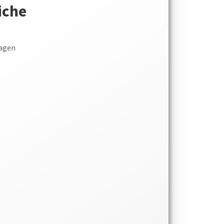
iche
hagen