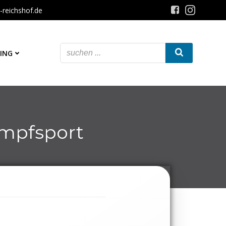
-reichshof.de
ING
ampfsport