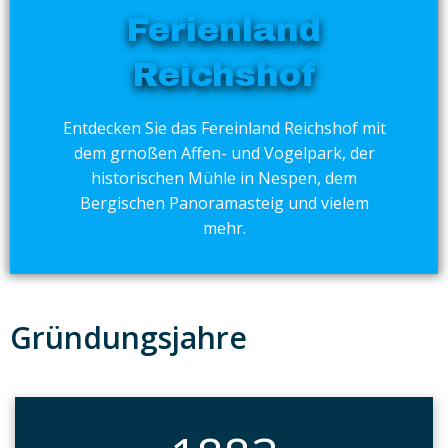
Ferienland
Reichshof
Entdecken Sie das Fereinland Reichshof mit
dem grnoßen Affen- und Vogelpark, der
historischen Mühle in Nespen, dem
Bergischen Panoramasteig und vielem
mehr.
Gründungsjahre