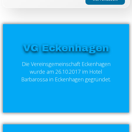
VG Eckenhagen
Die Vereinsgemeinschaft Eckenhagen
wurde am 26.10.2017 im Hotel
Barbarossa in Eckenhagen gegründet.