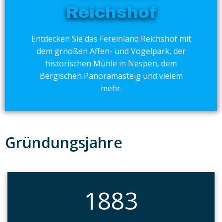
Reichshof
Entdecken Sie das Fereinland Reichshof mit
dem grnoßen Affen- und Vogelpark, der
historischen Mühle in Nespen, dem
Bergischen Panoramasteig und vielem
mehr.
Gründungsjahre
1883