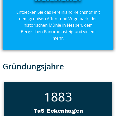
Entdecken Sie das Fereinland Reichshof mit
dem grnoßen Affen- und Vogelpark, der
historischen Mühle in Nespen, dem
Bergischen Panoramasteig und vielem
mehr.
Gründungsjahre
1883
TuS Eckenhagen