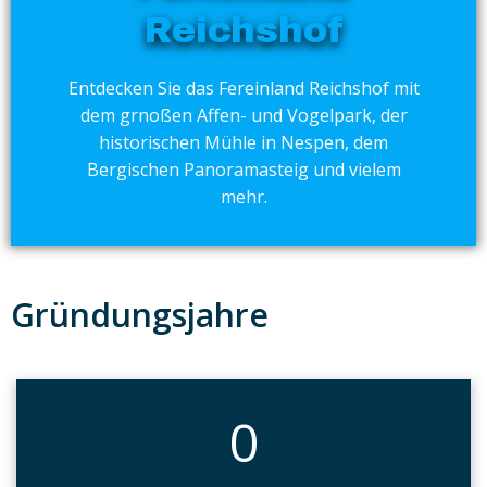
Reichshof
Entdecken Sie das Fereinland Reichshof mit
dem grnoßen Affen- und Vogelpark, der
historischen Mühle in Nespen, dem
Bergischen Panoramasteig und vielem
mehr.
Gründungsjahre
0