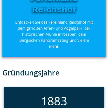
Reichshof
Entdecken Sie das Fereinland Reichshof mit
dem grnoßen Affen- und Vogelpark, der
historischen Mühle in Nespen, dem
Bergischen Panoramasteig und vielem
mehr.
Gründungsjahre
1883