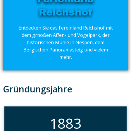
Reichshof
Entdecken Sie das Fereinland Reichshof mit
dem grnoßen Affen- und Vogelpark, der
historischen Mühle in Nespen, dem
Bergischen Panoramasteig und vielem
mehr.
Gründungsjahre
1883