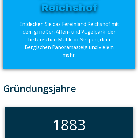
Reichshof
Entdecken Sie das Fereinland Reichshof mit
dem grnoßen Affen- und Vogelpark, der
historischen Mühle in Nespen, dem
Bergischen Panoramasteig und vielem
mehr.
Gründungsjahre
1883