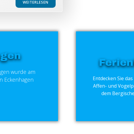
WEITERLESEN
agen
Ferien
hagen wurde am
Entdecken Sie das
 in Eckenhagen
Affen- und Vogelp
dem Bergische