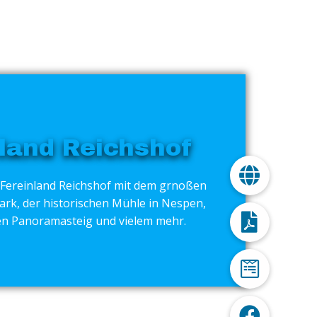
land Reichshof
 Fereinland Reichshof mit dem grnoßen
ark, der historischen Mühle in Nespen,
n Panoramasteig und vielem mehr.