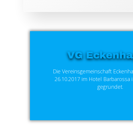
VG Eckenh
Die Vereinsgemeinschaft Ecken
26.10.2017 im Hotel Barbarossa
gegründet.