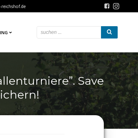
-reichshof.de
ING
allenturniere”. Save
sichern!