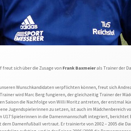
 freut sich über die Zusage von
Frank Baxmeier
als Trainer der 
unseren Wunschkandidaten verpflichten können, freut sich Andrea
-Trainer wird Marc Berg fungieren, der gleichzeitig Trainer der Mäd
en Saison die Nachfolge von Willi Moritz antreten, der erstmal kür
igene Jugendspielerinnen zu setzen, ist auch im Mädchenbereich
n U17 Spielerinnen in die Damenmannschaft integriert, berichtet B
t dem Damenfußball vertraut. Er trainierte von 2002 – 2005 die 
erbandsliga aufstieg, und in der Saison 2006/2008 die Damenmanns