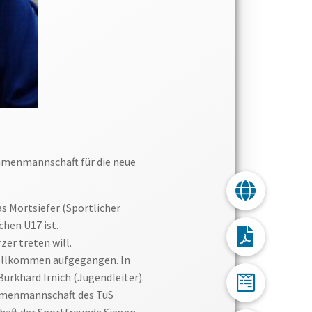
Damenmannschaft für die neue
s Mortsiefer (Sportlicher
chen U17 ist.
zer treten will.
 vollkommen aufgegangen. In
urkhard Irnich (Jugendleiter).
Damenmannschaft des TuS
chaft der Sportfreunde Siegen