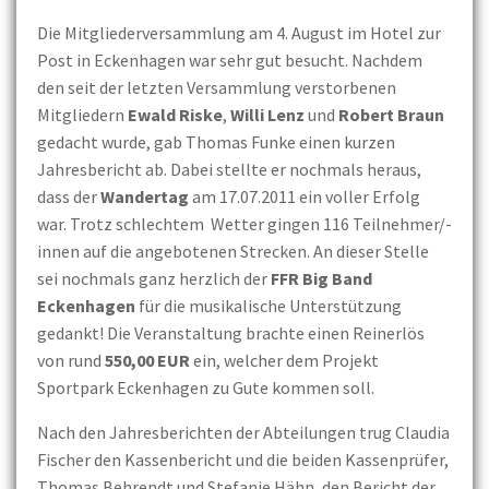
Die Mitgliederversammlung am 4. August im Hotel zur
Post in Eckenhagen war sehr gut besucht. Nachdem
den seit der letzten Versammlung verstorbenen
Mitgliedern
Ewald Riske
,
Willi Lenz
und
Robert Braun
gedacht wurde, gab Thomas Funke einen kurzen
Jahresbericht ab. Dabei stellte er nochmals heraus,
dass der
Wandertag
am 17.07.2011 ein voller Erfolg
war. Trotz schlechtem Wetter gingen 116 Teilnehmer/-
innen auf die angebotenen Strecken. An dieser Stelle
sei nochmals ganz herzlich der
FFR Big Band
Eckenhagen
für die musikalische Unterstützung
gedankt! Die Veranstaltung brachte einen Reinerlös
von rund
550,00 EUR
ein, welcher dem Projekt
Sportpark Eckenhagen zu Gute kommen soll.
Nach den Jahresberichten der Abteilungen trug Claudia
Fischer den Kassenbericht und die beiden Kassenprüfer,
Thomas Behrendt und Stefanie Hähn, den Bericht der