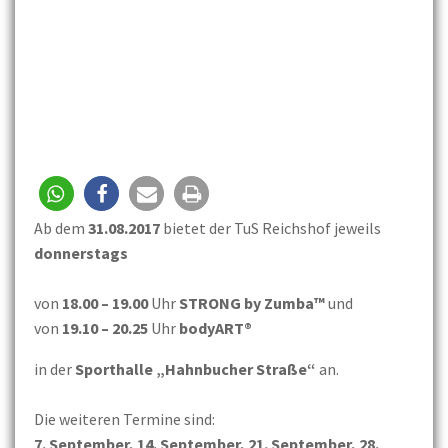
Ab dem
31.08.2017
bietet der TuS Reichshof jeweils
donnerstags
von
18.00 – 19.00
Uhr
STRONG by Zumba™
und
von
19.10 – 20.25
Uhr
bodyART®
in der
Sporthalle „Hahnbucher Straße“
an.
Die weiteren Termine sind:
7. September, 14. September, 21. September, 28.