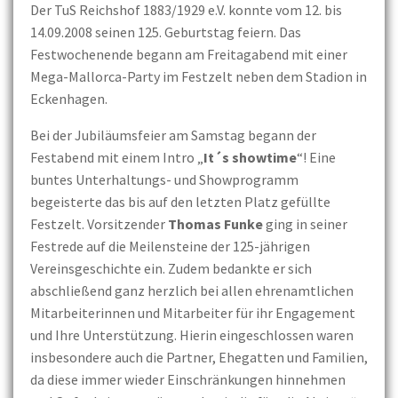
Der TuS Reichshof 1883/1929 e.V. konnte vom 12. bis
14.09.2008 seinen 125. Geburtstag feiern. Das
Festwochenende begann am Freitagabend mit einer
Mega-Mallorca-Party im Festzelt neben dem Stadion in
Eckenhagen.
Bei der Jubiläumsfeier am Samstag begann der
Festabend mit einem Intro „
It´s showtime
“! Eine
buntes Unterhaltungs- und Showprogramm
begeisterte das bis auf den letzten Platz gefüllte
Festzelt. Vorsitzender
Thomas Funke
ging in seiner
Festrede auf die Meilensteine der 125-jährigen
Vereinsgeschichte ein. Zudem bedankte er sich
abschließend ganz herzlich bei allen ehrenamtlichen
Mitarbeiterinnen und Mitarbeiter für ihr Engagement
und Ihre Unterstützung. Hierin eingeschlossen waren
insbesondere auch die Partner, Ehegatten und Familien,
da diese immer wieder Einschränkungen hinnehmen