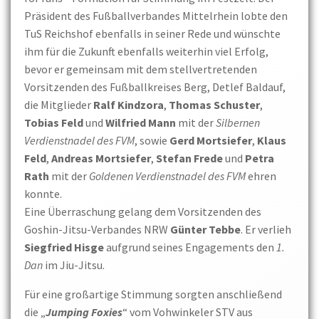
Präsident des Fußballverbandes Mittelrhein lobte den
TuS Reichshof ebenfalls in seiner Rede und wünschte
ihm für die Zukunft ebenfalls weiterhin viel Erfolg,
bevor er gemeinsam mit dem stellvertretenden
Vorsitzenden des Fußballkreises Berg, Detlef Baldauf,
die Mitglieder
Ralf Kindzora
,
Thomas Schuster
,
Tobias Feld
und
Wilfried Mann
mit der
Silbernen
Verdienstnadel des FVM
, sowie
Gerd Mortsiefer
,
Klaus
Feld
,
Andreas Mortsiefer
,
Stefan Frede
und
Petra
Rath
mit der
Goldenen Verdienstnadel des FVM
ehren
konnte.
Eine Überraschung gelang dem Vorsitzenden des
Goshin-Jitsu-Verbandes NRW
Günter Tebbe
. Er verlieh
Siegfried Hisge
aufgrund seines Engagements den
1.
Dan
im Jiu-Jitsu.
Für eine großartige Stimmung sorgten anschließend
die „
Jumping Foxies
“ vom Vohwinkeler STV aus