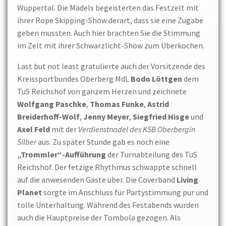
Wuppertal. Die Mädels begeisterten das Festzelt mit
ihrer Rope Skipping-Show derart, dass sie eine Zugabe
geben mussten. Auch hier brachten Sie die Stimmung
im Zelt mit ihrer Schwarzlicht-Show zum Überkochen.
Last but not least gratulierte auch der Vorsitzende des
Kreissportbundes Oberberg MdL
Bodo Löttgen
dem
TuS Reichshof von ganzem Herzen und zeichnete
Wolfgang Paschke
,
Thomas Funke
,
Astrid
Breiderhoff-Wolf
,
Jenny Meyer
,
Siegfried Hisge
und
Axel Feld
mit der
Verdienstnadel des KSB Oberberg
in
Silber
aus. Zu später Stunde gab es noch eine
„Trommler“-Aufführung
der Turnabteilung des TuS
Reichshof. Der fetzige Rhythmus schwappte schnell
auf die anwesenden Gäste über. Die Coverband
Living
Planet
sorgte im Anschluss für Partystimmung pur und
tolle Unterhaltung. Während des Festabends wurden
auch die Hauptpreise der Tombola gezogen. Als