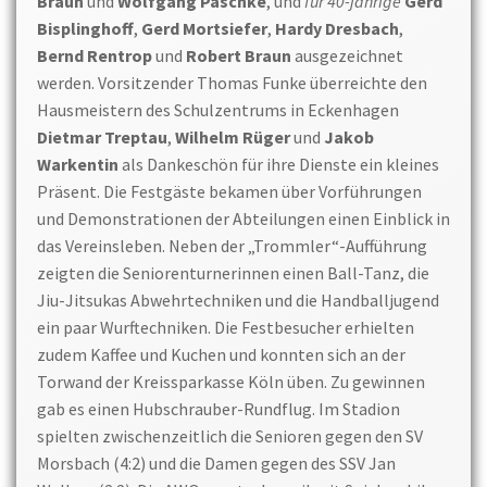
Braun
und
Wolfgang Paschke
, und
für 40-jährige
Gerd
Bisplinghoff
,
Gerd Mortsiefer
,
Hardy Dresbach
,
Bernd Rentrop
und
Robert Braun
ausgezeichnet
werden. Vorsitzender Thomas Funke überreichte den
Hausmeistern des Schulzentrums in Eckenhagen
Dietmar Treptau
,
Wilhelm Rüger
und
Jakob
Warkentin
als Dankeschön für ihre Dienste ein kleines
Präsent. Die Festgäste bekamen über Vorführungen
und Demonstrationen der Abteilungen einen Einblick in
das Vereinsleben. Neben der „Trommler“-Aufführung
zeigten die Seniorenturnerinnen einen Ball-Tanz, die
Jiu-Jitsukas Abwehrtechniken und die Handballjugend
ein paar Wurftechniken. Die Festbesucher erhielten
zudem Kaffee und Kuchen und konnten sich an der
Torwand der Kreissparkasse Köln üben. Zu gewinnen
gab es einen Hubschrauber-Rundflug. Im Stadion
spielten zwischenzeitlich die Senioren gegen den SV
Morsbach (4:2) und die Damen gegen des SSV Jan