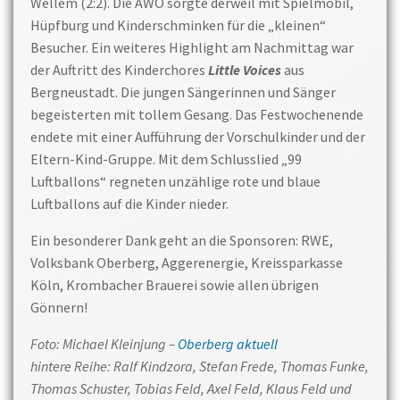
Wellem (2:2). Die AWO sorgte derweil mit Spielmobil,
Hüpfburg und Kinderschminken für die „kleinen“
Besucher. Ein weiteres Highlight am Nachmittag war
der Auftritt des Kinderchores
Little Voices
aus
Bergneustadt. Die jungen Sängerinnen und Sänger
begeisterten mit tollem Gesang. Das Festwochenende
endete mit einer Aufführung der Vorschulkinder und der
Eltern-Kind-Gruppe. Mit dem Schlusslied „99
Luftballons“ regneten unzählige rote und blaue
Luftballons auf die Kinder nieder.
Ein besonderer Dank geht an die Sponsoren: RWE,
Volksbank Oberberg, Aggerenergie, Kreissparkasse
Köln, Krombacher Brauerei sowie allen übrigen
Gönnern!
Foto: Michael Kleinjung –
Oberberg aktuell
hintere Reihe: Ralf Kindzora, Stefan Frede, Thomas Funke,
Thomas Schuster, Tobias Feld, Axel Feld, Klaus Feld und