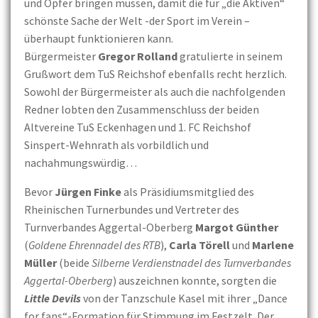
und Opfer bringen müssen, damit die für „die Aktiven“
schönste Sache der Welt -der Sport im Verein –
überhaupt funktionieren kann.
Bürgermeister
Gregor Rolland
gratulierte in seinem
Grußwort dem TuS Reichshof ebenfalls recht herzlich.
Sowohl der Bürgermeister als auch die nachfolgenden
Redner lobten den Zusammenschluss der beiden
Altvereine TuS Eckenhagen und 1. FC Reichshof
Sinspert-Wehnrath als vorbildlich und
nachahmungswürdig…
Bevor
Jürgen Finke
als Präsidiumsmitglied des
Rheinischen Turnerbundes und Vertreter des
Turnverbandes Aggertal-Oberberg
Margot Günther
(
Goldene Ehrennadel des RTB
),
Carla Törell
und
Marlene
Müller
(beide
Silberne Verdienstnadel des Turnverbandes
Aggertal-Oberberg
) auszeichnen konnte, sorgten die
Little Devils
von der Tanzschule Kasel mit ihrer „Dance
for fans“-Formation für Stimmung im Festzelt. Der