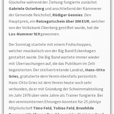
Glücksfee während der Ziehung fungierte zunächst
Gabriele Osterberg
und anschließend der Kämmerer
der Gemeinde Reichshof,
Rüdiger Gennies
. Den
Hauptpreis, ein
Reisegutschein über 300 EUR
, welcher
von der Volksbank Oberberg gestiftet wurde, hat die
Los-Nummer 919
gewonnen.
Der Sonntag startete mit einem Frühschoppen,
welcher musikalisch von der Big Band Eckenhagen
gestaltet wurde. Die Big Band wartete immer wieder
mit Überraschungen auf, die das Publikum im Zelt
begeisterten. Der stellvertretende Landrat,
Hans-Otto
Gries
, gratulierte dem Verein ebenfalls persönlich.
Hans-Otto Gries ist dem Verein heute noch sehr
verbunden, da er mit Gründung der Schwimmabteilung
im Jahr 1976 über viele Jahre als Trainer fungierte. Bei
den vereinsinternen Ehrungen konnten für
25-jährige
Mitgliedschaft
Timo Feld
,
Tobias Feld
,
Brunhilde