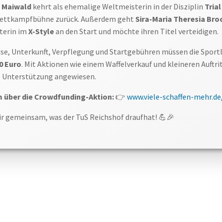
a Maiwald
kehrt als ehemalige Weltmeisterin in der Disziplin
Trial
 Wettkampfbühne zurück. Außerdem geht
Sira-Maria Theresia Br
terin im
X-Style
an den Start und möchte ihren Titel verteidigen.
se, Unterkunft, Verpflegung und Startgebühren müssen die Sportl
0 Euro
. Mit Aktionen wie einem Waffelverkauf und kleineren Auftr
ere Unterstützung angewiesen.
m über die Crowdfunding-Aktion:
👉
www.viele-schaffen-mehr.de
wir gemeinsam, was der TuS Reichshof draufhat! 💪🎉