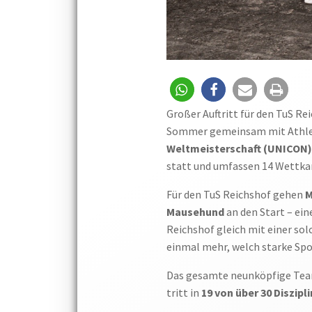
Großer Auftritt für den TuS Re
Sommer gemeinsam mit Athlet
Weltmeisterschaft (UNICON
statt und umfassen 14 Wettka
Für den TuS Reichshof gehen
M
Mausehund
an den Start – ein
Reichshof gleich mit einer sol
einmal mehr, welch starke Spo
Das gesamte neunköpfige Team
tritt in
19 von über 30 Diszipl