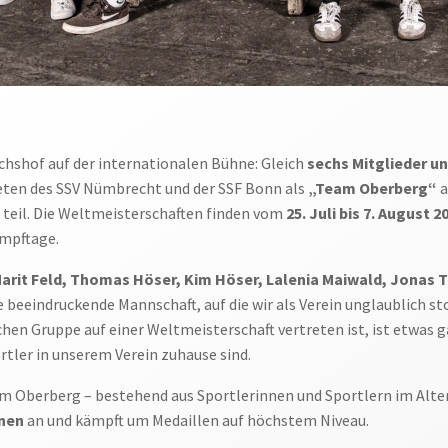
ichshof auf der internationalen Bühne: Gleich
sechs Mitglieder u
en des SSV Nümbrecht und der SSF Bonn als
„Team Oberberg“
a
)
teil. Die Weltmeisterschaften finden vom
25. Juli bis 7. August 2
mpftage.
arit Feld, Thomas Höser, Kim Höser, Lalenia Maiwald, Jonas
e beeindruckende Mannschaft, auf die wir als Verein unglaublich sto
chen Gruppe auf einer Weltmeisterschaft vertreten ist, ist etwas
rtler in unserem Verein zuhause sind.
 Oberberg – bestehend aus Sportlerinnen und Sportlern im Alter
inen
an und kämpft um Medaillen auf höchstem Niveau.