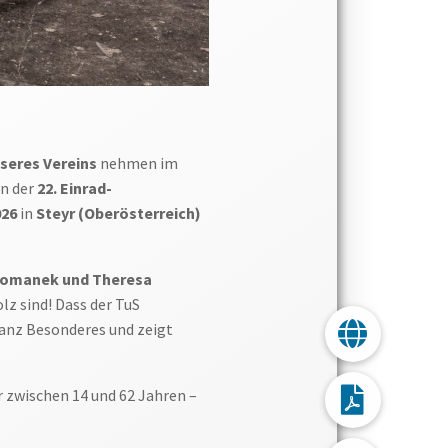
nseres Vereins
nehmen im
n der
22. Einrad-
026
in
Steyr (Oberösterreich)
 Tomanek und Theresa
lz sind! Dass der TuS
 ganz Besonderes und zeigt
 zwischen 14 und 62 Jahren –