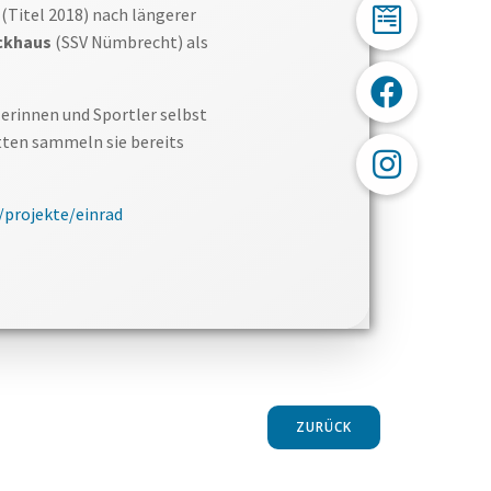
(Titel 2018) nach längerer
ockhaus
(SSV Nümbrecht) als
erinnen und Sportler selbst
itten sammeln sie bereits
/projekte/einrad
ZURÜCK