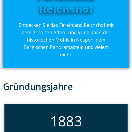
Reichshof
Entdecken Sie das Fereinland Reichshof mit
dem grnoßen Affen- und Vogelpark, der
historischen Mühle in Nespen, dem
Bergischen Panoramasteig und vielem
mehr.
Gründungsjahre
1883